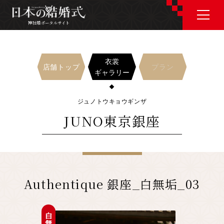
神社婚ポータルサイト
神社婚ポータルサイト
衣裳
店舗トップ
プラン
ギャラリー
J P
E N
ジュノトウキョウギンザ
JUNO東京銀座
神社婚会場を探す
衣裳を探す
Authentique 銀座_白無垢_03
和婚コラム
白無垢