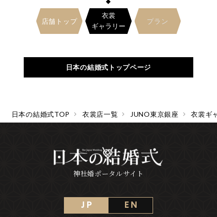
衣裳
店舗トップ
プラン
ギャラリー
日本の結婚式トップページ
日本の結婚式TOP
衣裳店一覧
JUNO東京銀座
衣裳ギ
神社婚ポータルサイト
J P
E N