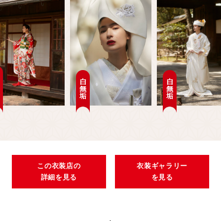
袖
白無垢
白無垢
この衣装店の
衣装ギャラリー
詳細を見る
を見る