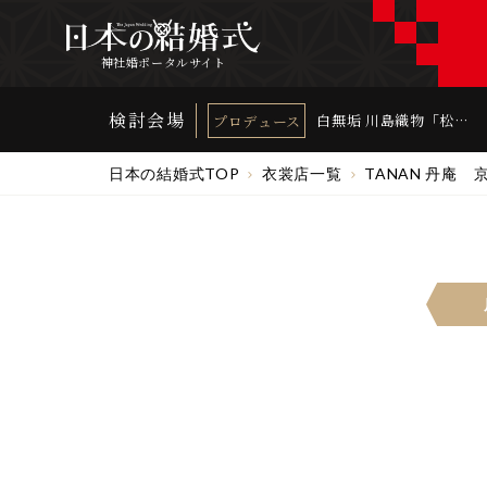
神社婚ポータルサイト
検討会場
白無垢 川島織物「松
プロデュース
飛鶴流水」｜TANAN
丹庵
日本の結婚式TOP
衣裳店一覧
TANAN 丹庵 