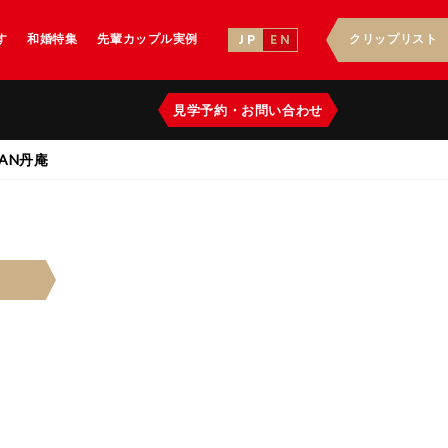
す
和婚特集
先輩カップル実例
クリップリスト
J P
E N
見学予約
・
お問い合わせ
AN丹庵