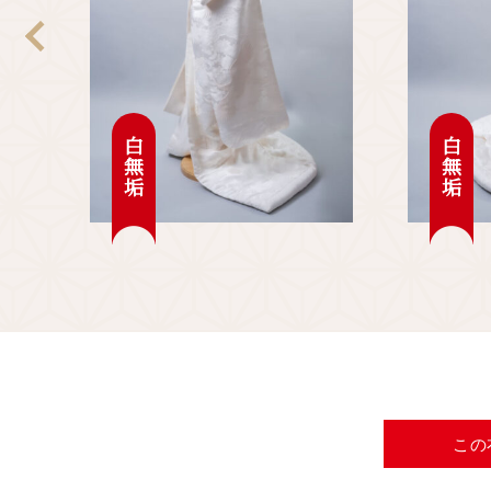
白無垢
白無垢
この