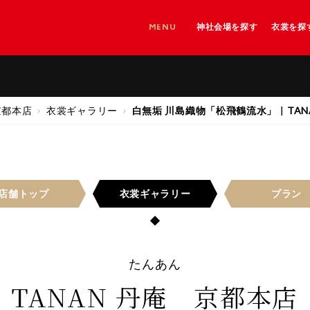
MENU
神社会場を探す
衣裳を探
神社を探す
神社＋和婚会場を探す
和婚会場を探す
京都本店
衣裳ギャラリー
白無垢 川島織物「松飛鶴流水」｜TAN
店舗トップ
衣裳
ギャラリー
プラン
たんあん
TANAN 丹庵 京都本店