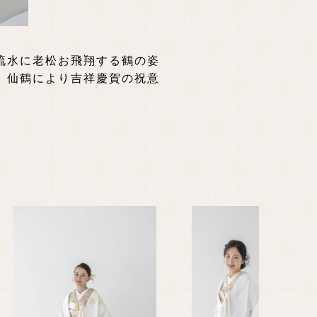
流水に老松お飛翔する鶴の姿
）仙鶴により吉祥慶賀の祝意