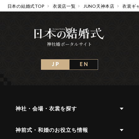
日本の結婚式TOP
衣裳店一覧
JUNO天神本店
衣裳ギ
神社婚ポータルサイト
J P
E N
神社・会場・衣裳を探す
神前式・和婚のお役立ち情報