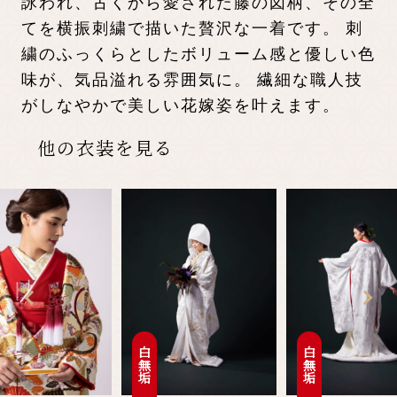
詠われ、古くから愛された藤の図柄、その全
てを横振刺繍で描いた贅沢な一着です。 刺
繍のふっくらとしたボリューム感と優しい色
味が、気品溢れる雰囲気に。 繊細な職人技
がしなやかで美しい花嫁姿を叶えます。
他の衣装を見る
白無垢
白無垢