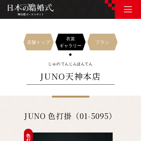
神社婚ポータルサイト
神社婚ポータルサイト
衣裳
店舗トップ
プラン
ギャラリー
J P
E N
じゅの てんじんほんてん
JUNO天神本店
神社婚会場を探す
衣裳を探す
JUNO 色打掛（01-5095）
和婚コラム
色打掛