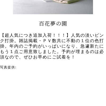
百花夢の園
【超人気につき追加入荷！！！】人気の淡いピン
ク打掛。雑誌掲載・ＰＶ数共に不動の１位の色打
掛。年内のご予約がいっぱいになり、急遽新たに
もう１点ご用意致しました。予約が埋まるのは必
須なので、ぜひお早めにご試着を！
写真提供:
KYOKANE Wedding Ginza
42/58