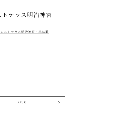
ストテラス明治神宮
ォレストテラス明治神宮・桃林荘
7/30