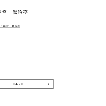
幡宮 鶯吟亭
岡八幡宮 鶯吟亭
34/90