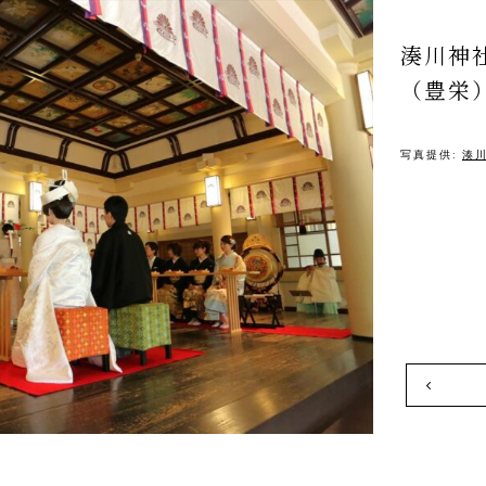
湊川神
（豊栄
写真提供:
湊