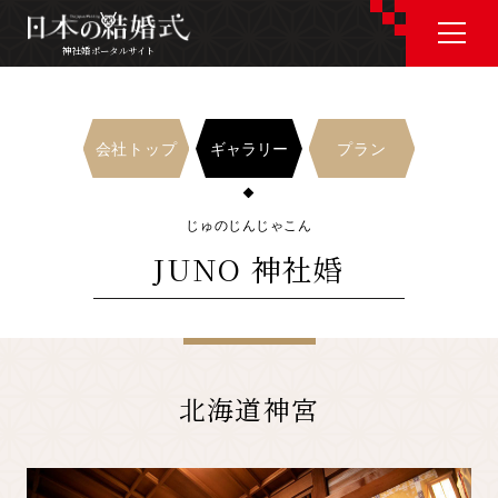
神社婚ポータルサイト
神社婚ポータルサイト
ギャラリー
会社トップ
プラン
J P
E N
じゅのじんじゃこん
JUNO 神社婚
神社婚会場を探す
衣裳を探す
北海道神宮
和婚コラム