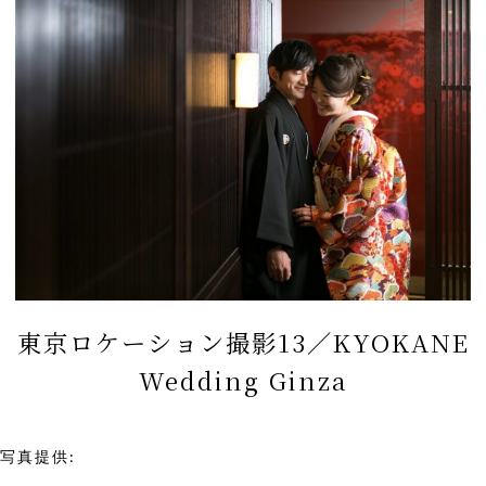
東京ロケーション撮影13／KYOKANE
Wedding Ginza
写真提供:
KYOKANE Wedding Ginza