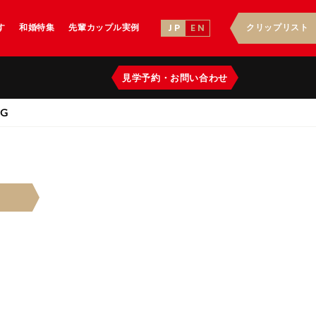
す
和婚特集
先輩カップル実例
クリップリスト
J P
E N
見学予約
・
お問い合わせ
NG