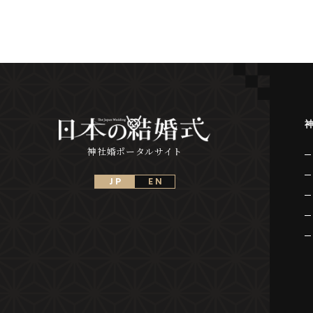
神社婚ポータルサイト
J P
E N