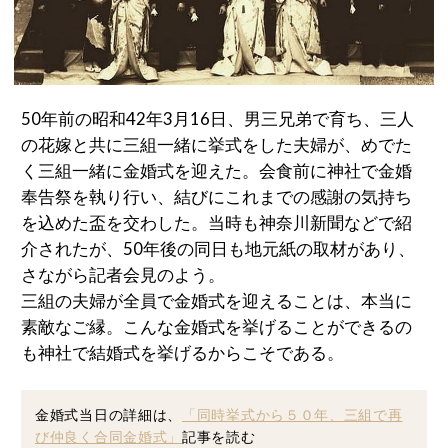
50年前の昭和42年3月16日、男三兄弟で育ち、三人
の花嫁と共に三組一緒に挙式をした夫婦が、めでた
く三組一緒に金婚式を迎えた。会食前に神社で金婚
奉告祭を執り行い、結びにこれまでの感謝の気持ち
を込めた盃を交わした。当時も神奈川新聞などで紹
介されたが、50年後の同日も地元紙の取材があり、
さながら記者会見のよう。
三組の夫婦が全員で金婚式を迎えることは、本当に
素敵なご縁。こんな金婚式を挙げることができるの
も神社で結婚式を挙げるからこそである。
金婚式当日の詳細は、
「同時挙式から５０年、三組で再
び仲良く合同金婚式」
記事を読む