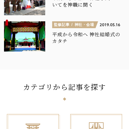
いてを神職に聞く
監修記事
神社・会場
2019.05.16
平成から令和へ
神社結婚式の
カタチ
カテゴリ
から
記事
を
探
す