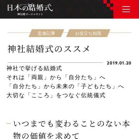
神社婚ポータルサイト
神社婚ポータルサイト
監修記事
お役立ち知識
神社結婚式のススメ
J P
E N
2019.01.20
神社で挙げる結婚式
それは「両親」から「自分たち」へ
「自分たち」から未来の「子どもたち」へ
神社婚会場を探す
大切な「こころ」をつなぐ伝統儀式
衣裳を探す
いつまでも変わることのない本
和婚コラム
物の価値を求めて