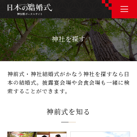
神社婚ポータルサイト
神社婚ポータルサイト
神社を探す
J P
E N
神前式・神社結婚式がかなう神社を探すなら日
本の結婚式。
披露宴会場や会食会場も一緒に検
神社婚会場を探す
索することができます。
衣裳を探す
神前式を知る
和婚コラム