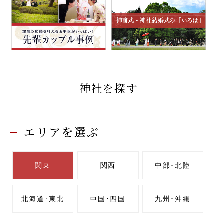
先輩カップル実例
クリップリスト
神社を探す
エリアを選ぶ
関東
関西
中部･北陸
北海道･東北
中国･四国
九州･沖縄