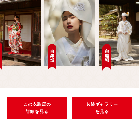
袖
白無垢
白無垢
この衣装店の
衣装ギャラリー
詳細を見る
を見る