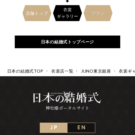
衣裳
店舗トップ
プラン
ギャラリー
日本の結婚式トップページ
日本の結婚式TOP
衣裳店一覧
JUNO東京銀座
衣裳ギ
神社婚ポータルサイト
J P
E N