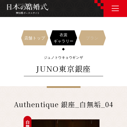
神社婚ポータルサイト
神社婚ポータルサイト
衣裳
店舗トップ
プラン
ギャラリー
J P
E N
ジュノトウキョウギンザ
JUNO東京銀座
神社婚会場を探す
衣裳を探す
Authentique 銀座_白無垢_04
和婚コラム
白無垢