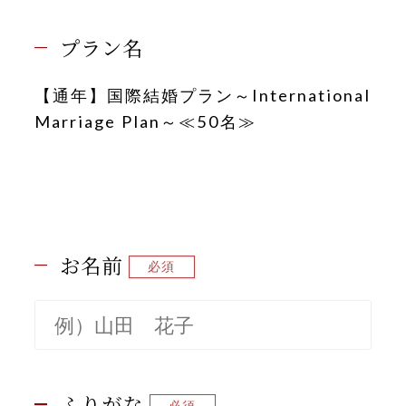
先輩カップル実例
プラン名
クリップリスト
【通年】国際結婚プラン～International
Marriage Plan～≪50名≫
お名前
ふりがな