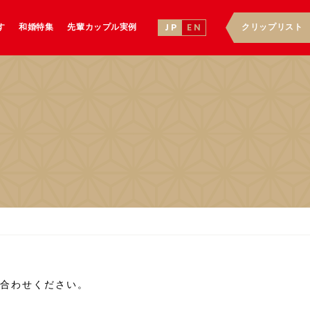
す
和婚特集
先輩カップル実例
クリップリスト
J P
E N
合わせください。