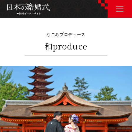
神社婚ポータルサイト
神社婚ポータルサイト
なごみプロデュース
和produce
J P
E N
神社婚会場を探す
衣裳を探す
和婚コラム