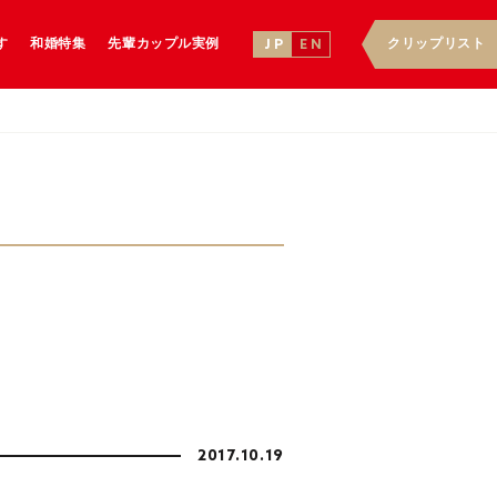
す
和婚特集
先輩カップル実例
クリップリスト
J P
E N
2017.10.19