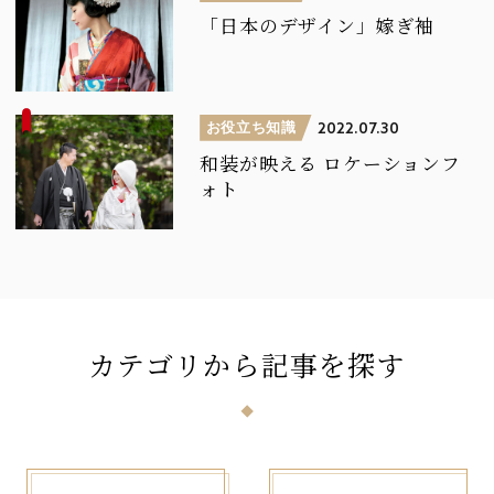
「日本のデザイン」嫁ぎ袖
お役立ち知識
2022.07.30
和装が映える
ロケーションフ
ォト
カテゴリ
から
記事
を
探
す