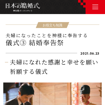
神社婚ポータルサイト
神社婚ポータルサイト
お役立ち知識
夫婦になったことを神様に奉告する
J P
E N
儀式③ 結婚奉告祭
2021.06.23
夫婦になれた感謝と幸せを願い
神社婚会場を探す
祈願する儀式
衣裳を探す
和婚コラム