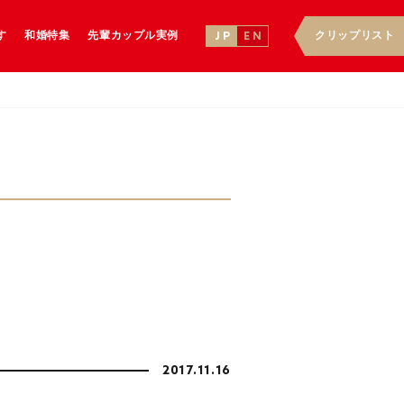
す
和婚特集
先輩カップル実例
クリップリスト
J P
E N
礼
2017.11.16