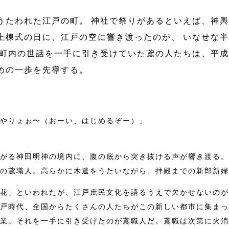
うたわれた江戸の町。 神社で祭りがあるといえば、神輿
上棟式の日に、江戸の空に響き渡ったのが、 いなせな
 町内の世話を一手に引き受けていた鳶の人たちは、平成
めの一歩を先導する。
やりょぉ〜（おーい、はじめるぞー）」
がる神田明神の境内に、腹の底から突き抜ける声が響き渡る。
の鳶職人。高らかに木遣をうたいながら、拝殿までの新郎新婦
花」といわれたが、江戸庶民文化を語るうえで欠かせないのが
戸時代、全国からたくさんの人たちがこの新しい都市に集まっ
業。それを一手に引き受けたのが鳶職人だ。鳶職は次第に火消