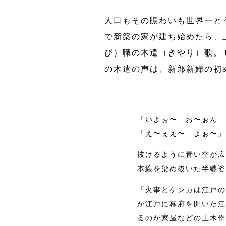
人口もその賑わいも世界一と
で新築の家が建ち始めたら、
び）職の木遣（きやり）歌。
の木遣の声は、新郎新婦の初
「いよぉ〜 お〜ぉん 
「え〜ぇえ〜 よぉ〜」
抜けるように青い空が広
本線を染め抜いた半纏姿
「火事とケンカは江戸の
が江戸に幕府を開いた江
るのが家屋などの土木作