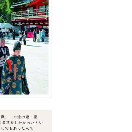
神職）・木遣の鳶・巫
に参進をしたかったとい
なしでもあったんで