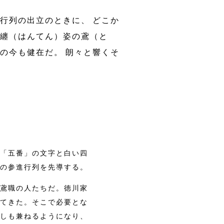
行列の出立のときに、 どこか
半纏（はんてん）姿の鳶（と
の今も健在だ。 朗々と響くそ
「五番」の文字と白い四
の参進行列を先導する。
鳶職の人たちだ。徳川家
てきた。そこで必要とな
しも兼ねるようになり、