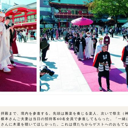
ら拝殿まで、境内を参進する。先頭は雅楽を奏じる楽人、次いで祭主（
。横本さんご夫妻は当日の招待客60名全員で参進してもらった。「一緒
皆さんに木遣を聴いてほしかった。これは僕たちからゲストへのおもて