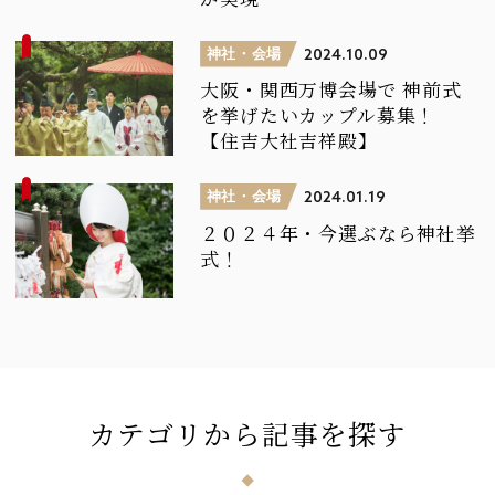
神社・会場
2024.10.09
大阪・関西万博会場で
神前式
を挙げたいカップル募集！
【住吉大社吉祥殿】
神社・会場
2024.01.19
２０２４年・今選ぶなら神社挙
式！
カテゴリ
から
記事
を
探
す