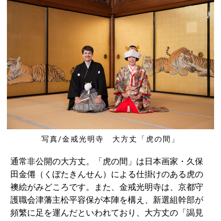
写真/金戒光明寺 大方丈「虎の間」
通常非公開の大方丈。「虎の間」は日本画家・久保
田金僊（くぼたきんせん）による仕掛けのある虎の
襖絵がみどころです。また、金戒光明寺は、京都守
護職会津藩主松平容保が本陣を構え、新選組幹部が
頻繁に足を運んだといわれており、大方丈の「謁見