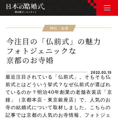
神社婚ポータルサイト
神社婚ポータルサイト
神社・会場
今注目の「仏前式」の魅力
J P
E N
フォトジェニックな
京都のお寺婚
2022.02.15
神社婚会場を探す
最近注目されている「仏前式」。そもそも仏
前式とはどういう挙式？なぜ仏前式が選ばれ
ているのか？明治40年創業の老舗衣裳店「京
衣裳を探す
鐘」（
京都本店
・
東京銀座店
）で、人気のお
寺の結婚式について取材しました。こちらの
和婚コラム
記事では京都の人気のお寺情報、フォトジェ