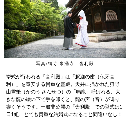
写真/御寺 泉涌寺 舎利殿
挙式が行われる「舎利殿」は「釈迦の歯（仏牙舎
利）」を奉安する貴重な霊殿。天井に描かれた狩野
山雪筆（かのう さんせつ）の「鳴龍」呼ばれる、大
きな龍の絵の下で手を叩くと、龍の声（音）が鳴り
響くそうです。一般非公開の「舎利殿」での挙式は1
日1組、とても貴重な結婚式になること間違いなし！