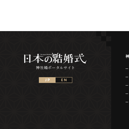
神社婚ポータルサイト
J P
E N