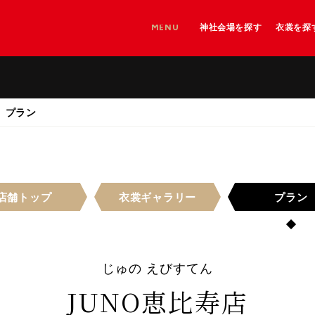
MENU
神社会場を探す
衣裳を探
神社を探す
神社＋和婚会場を探す
和婚会場を探す
プラン
店舗
トップ
衣裳
ギャラリー
プラン
じゅの えびすてん
JUNO恵比寿店