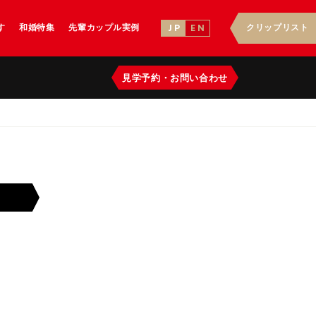
す
和婚特集
先輩カップル実例
クリップリスト
J P
E N
見学予約
・
お問い合わせ