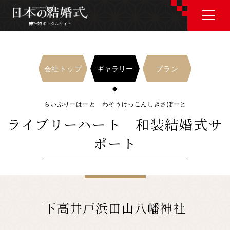
神社婚ポータルサイト
神社婚ポータルサイト
ギャラリー
会社トップ
プラン
J P
E N
らいぶりーはーと わそうけっこんしきさぽーと
ライブリーハート 和装結婚式サ
ポート
神社婚会場を探す
衣裳を探す
下高井戸浜田山八幡神社
和婚コラム