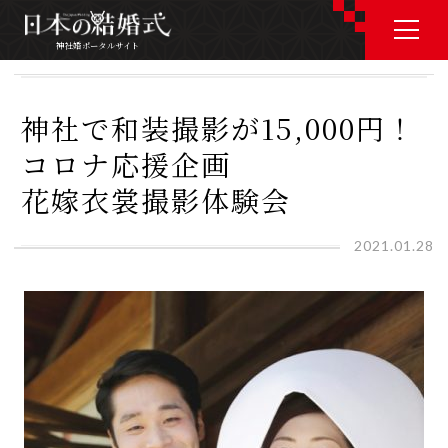
神社婚ポータルサイト
神社婚ポータルサイト
神社で和装撮影が15,000円！
コロナ応援企画
J P
E N
花嫁衣裳撮影体験会
2021.01.28
神社婚会場を探す
衣裳を探す
和婚コラム