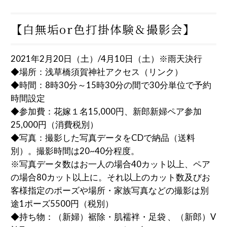
【白無垢or色打掛体験＆撮影会】
2021年2月20日（土）/4月10日（土）※雨天決行
◆場所：
浅草橋須賀神社アクセス（リンク）
◆時間：8時30分～15時30分の間で30分単位で予約
時間設定
◆参加費：花嫁１名15,000円、新郎新婦ペア参加
25,000円（消費税別）
◆写真：撮影した写真データをCDで納品（送料
別）。撮影時間は20~40分程度。
※写真データ数はお一人の場合40カット以上、ペア
の場合80カット以上に。それ以上のカット数及びお
客様指定のポーズや場所・家族写真などの撮影は別
途1ポーズ5500円（税別）
◆持ち物：（新婦）裾除・肌襦袢・足袋 、（新郎）V