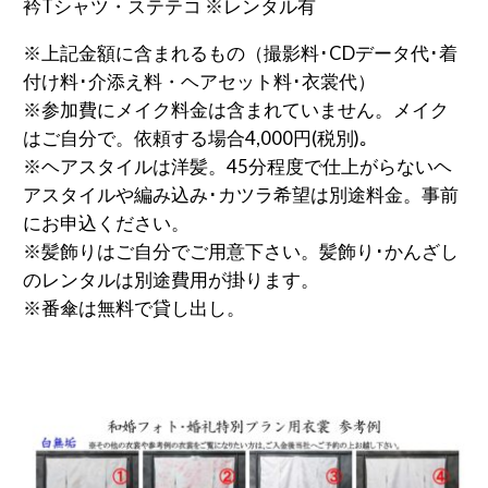
衿Tシャツ・ステテコ ※レンタル有
※上記金額に含まれるもの（撮影料･CDデータ代･着
付け料･介添え料・ヘアセット料･衣裳代）
※参加費にメイク料金は含まれていません。メイク
はご自分で。依頼する場合4,000円(税別)｡
※ヘアスタイルは洋髪。45分程度で仕上がらないヘ
アスタイルや編み込み･カツラ希望は別途料金。事前
にお申込ください。
※髪飾りはご自分でご用意下さい。髪飾り･かんざし
のレンタルは別途費用が掛ります。
※番傘は無料で貸し出し。