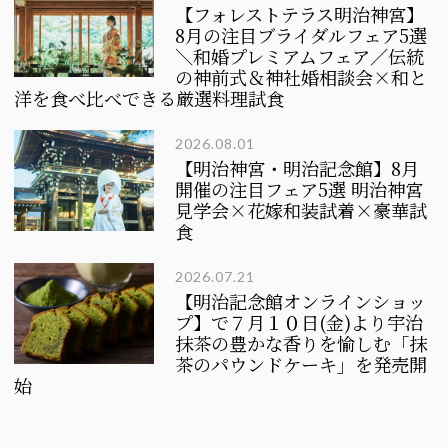
【フォレストテラス明治神宮】
8月の注目ブライダルフェア5選
＼和婚プレミアムフェア／伝統
の神前式＆神社婚相談会×和と
洋を食べ比べできる厳選料理試食
2026.08.01
【明治神宮・明治記念館】8月
開催の注目フェア5選
明治神宮
見学会×花嫁和装試着×豪華試
食
2026.07.21
【明治記念館オンラインショッ
プ】で７月１０日(金)より宇治
抹茶の豊かな香りを愉しむ「抹
茶のパウンドケーキ」を発売開
始