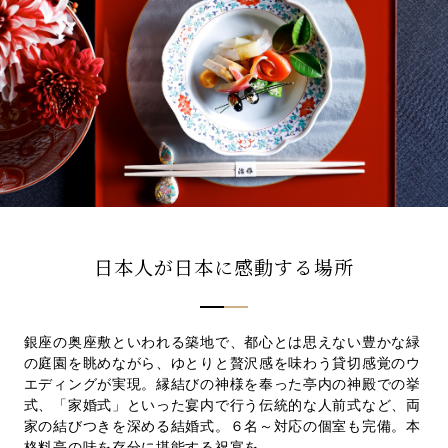
先輩カップル実例
クリップリスト
日本人が日本に感動する場所
銀座の奥座敷といわれる築地で、都心とは思えない豊かな緑
の庭園を眺めながら、ゆとりと贅沢感を味わう貸切感覚のウ
エディングが実現。縁結びの神様を奉った亭内の神殿での挙
式、「家婚式」といった宴内で行う伝統的な人前式など、両
家の結びつきを深める結婚式。６名～対応の個室も完備。本
格料亭の味を存分に堪能する祝宴を。