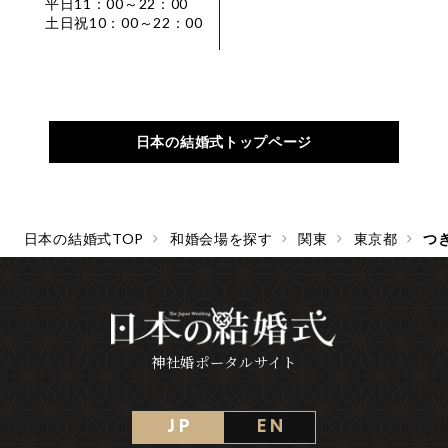
平日11：00～22：00
土日祝10：00～22：00
日本の結婚式トップページ
日本の結婚式TOP
和婚会場を探す
関東
東京都
つ
神社婚ポータルサイト
J P
E N