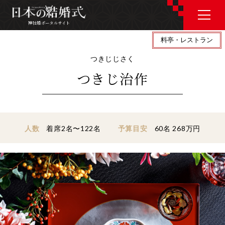
神社婚ポータルサイト
料亭・レストラン
神社婚ポータルサイト
つきじじさく
つきじ治作
J P
E N
人数
着席2名〜122名
予算目安
60名 268万円
神社婚会場を探す
衣裳を探す
和婚コラム