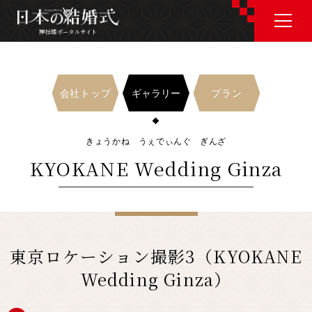
神社婚ポータルサイト
神社婚ポータルサイト
ギャラリー
会社トップ
プラン
J P
E N
きょうかね うぇでぃんぐ ぎんざ
KYOKANE Wedding Ginza
神社婚会場を探す
衣裳を探す
東京ロケーション撮影3（KYOKANE
Wedding Ginza）
和婚コラム