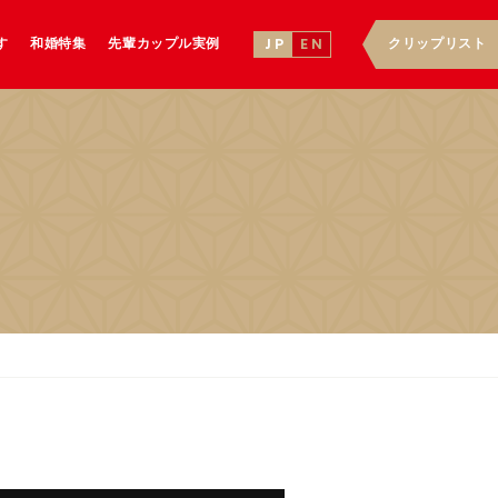
す
和婚特集
先輩カップル実例
クリップリスト
J P
E N