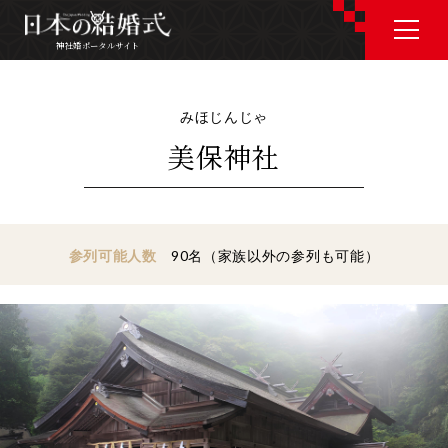
神社婚ポータルサイト
神社婚ポータルサイト
みほじんじゃ
美保神社
J P
E N
参列可能人数
90名（家族以外の参列も可能）
神社婚会場を探す
衣裳を探す
和婚コラム