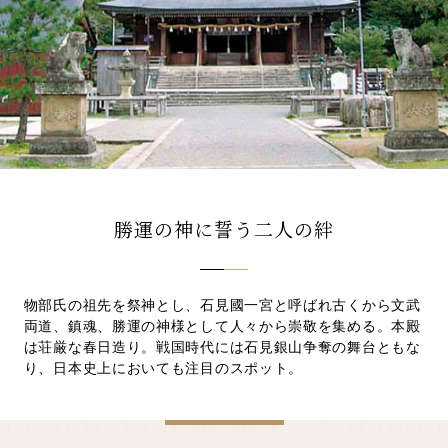
先輩カップル実例
クリップリスト
勝運の神に誓う二人の絆
物部氏の祖先を祭神とし、石見國一宮と呼ばれ古くから文武
両道、鎮魂、勝運の神様として人々から崇敬を集める。本殿
は荘厳な春日造り。戦国時代には石見銀山争奪の舞台ともな
り、日本史上においても注目のスポット。