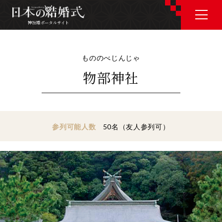
神社婚ポータルサイト
神社婚ポータルサイト
もののべじんじゃ
物部神社
J P
E N
参列可能人数
50名（友人参列可）
神社婚会場を探す
衣裳を探す
和婚コラム