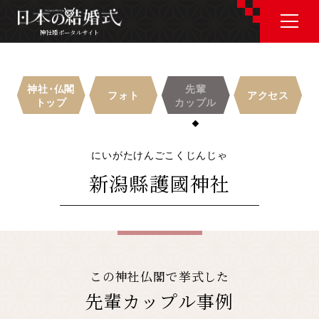
神社婚ポータルサイト
神社婚ポータルサイト
神社･仏閣
先輩
フォト
アクセス
トップ
カップル
J P
E N
にいがたけんごこくじんじゃ
新潟縣護國神社
神社婚会場を探す
衣裳を探す
この神社仏閣で挙式した
和婚コラム
先輩カップル事例