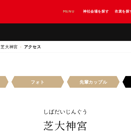
MENU
神社会場を探す
衣裳を探
神社を探す
神社＋和婚会場を探す
和婚会場を探す
芝大神宮
アクセス
フォト
先輩
カップル
しばだいじんぐう
芝大神宮