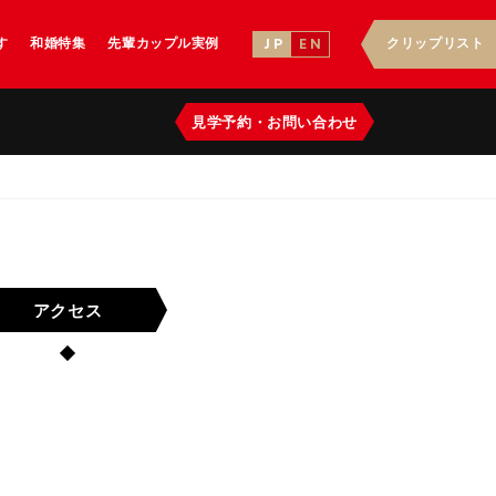
す
和婚特集
先輩カップル実例
クリップリスト
J P
E N
見学予約
・
お問い合わせ
アクセス