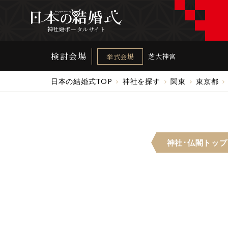
神社婚ポータルサイト
検討会場
芝大神宮
挙式会場
日本の結婚式TOP
神社を探す
関東
東京都
神社･仏閣
トップ