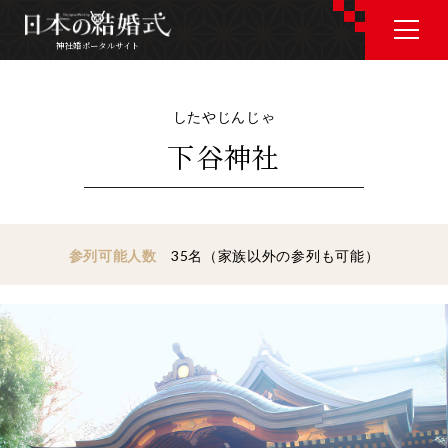
神社婚ポータルサイト
神社婚ポータルサイト
したやじんじゃ
下谷神社
J P
E N
参列可能人数
35名（家族以外の参列も可能）
神社婚会場を探す
衣裳を探す
和婚コラム