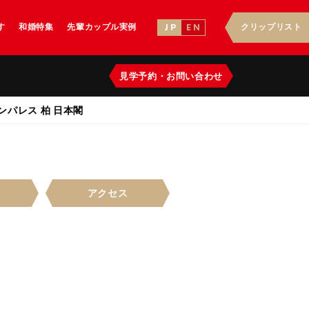
す
和婚特集
先輩カップル実例
クリップリスト
J P
E N
見学予約
・
お問い合わせ
ンパレス 柏 日本閣
アクセス