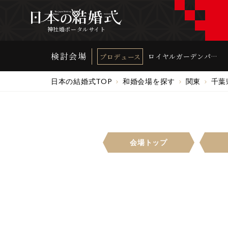
神社婚ポータルサイト
検討会場
ロイヤルガーデンパレ
プロデュース
ス 柏 日本閣
日本の結婚式TOP
和婚会場を探す
関東
千葉
会場トップ