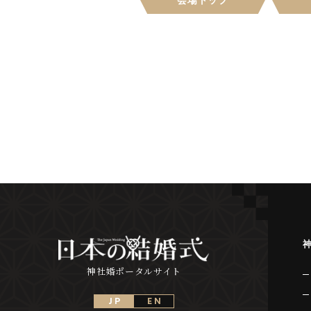
会場トップ
神社婚ポータルサイト
J P
E N