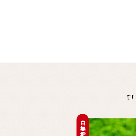
ロ
白無垢