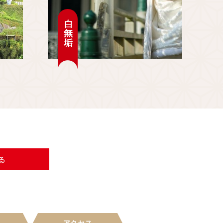
白無垢
る