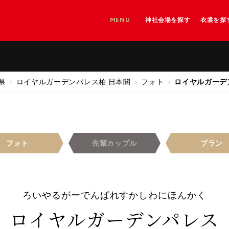
MENU
神社会場を探す
衣裳を探
神社を探す
神社＋和婚会場を探す
和婚会場を探す
県
ロイヤルガーデンパレス
柏 日本閣
フォト
ロイヤルガーデ
フォト
先輩
カップル
プラン
ろいやるがーでんぱれすかしわにほんかく
ロイヤルガーデンパレス