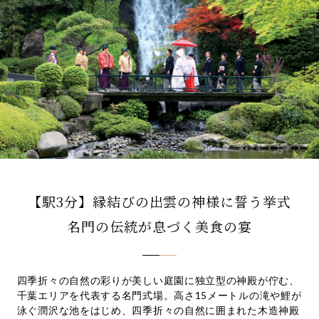
先輩カップル実例
クリップリスト
【駅3分】縁結びの出雲の神様に誓う挙式
名門の伝統が息づく美食の宴
四季折々の自然の彩りが美しい庭園に独立型の神殿が佇む、
千葉エリアを代表する名門式場。高さ15メートルの滝や鯉が
泳ぐ潤沢な池をはじめ、四季折々の自然に囲まれた木造神殿