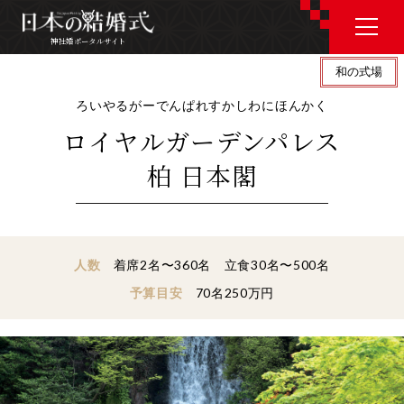
神社婚ポータルサイト
和の式場
神社婚ポータルサイト
ろいやるがーでんぱれすかしわにほんかく
ロイヤルガーデンパレス
J P
E N
柏 日本閣
神社婚会場を探す
人数
着席2名〜360名 立食30名〜500名
予算目安
70名250万円
衣裳を探す
和婚コラム