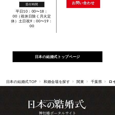
お問い合わせ
受付時間
平日10：00〜18：
00（祝休日除く月火定
休）土日祝9：00〜19：
00
日本の結婚式トップページ
日本の結婚式TOP
和婚会場を探す
関東
千葉県
ロ
神社婚ポータルサイト