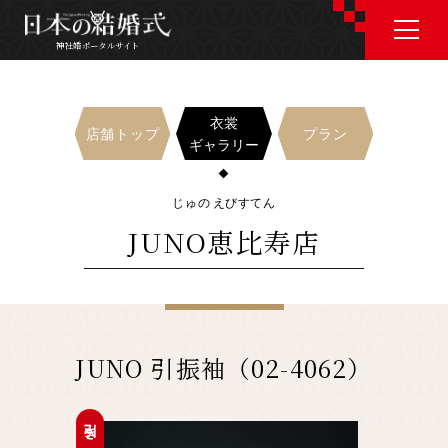
神社婚ポータルサイト
神社婚ポータルサイト
衣裳
店舗トップ
プラン
ギャラリー
J P
E N
じゅの えびすてん
JUNO恵比寿店
神社婚会場を探す
衣裳を探す
JUNO 引振袖（02-4062）
和婚コラム