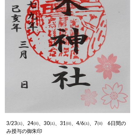
3/23㈯、24㈰、30㈯、31㈰、4/6㈯、7㈰ 6日間の
み授与の御朱印