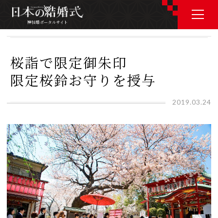
神社婚ポータルサイト
神社婚ポータルサイト
桜詣で限定御朱印
限定桜鈴お守りを授与
J P
E N
2019.03.24
神社婚会場を探す
衣裳を探す
和婚コラム