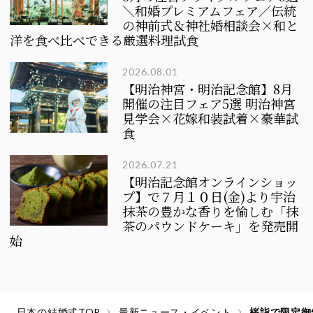
＼和婚プレミアムフェア／伝統
の神前式＆神社婚相談会×和と
洋を食べ比べできる厳選料理試食
2026.08.01
【明治神宮・明治記念館】8月
開催の注目フェア5選
明治神宮
見学会×花嫁和装試着×豪華試
食
2026.07.21
【明治記念館オンラインショッ
プ】で７月１０日(金)より宇治
抹茶の豊かな香りを愉しむ「抹
茶のパウンドケーキ」を発売開
始
日本の結婚式TOP
最新ニュース・イベント
桜詣で限定御