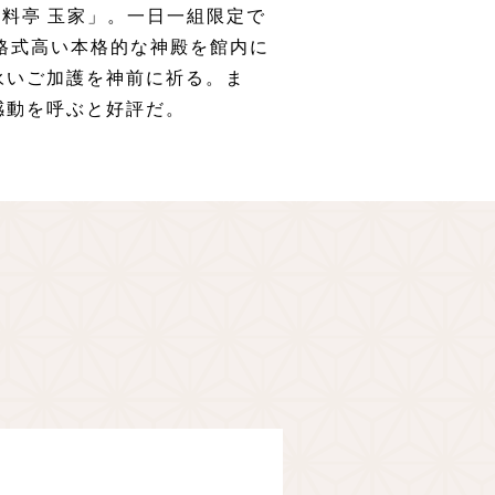
料亭 玉家」。一日一組限定で
格式高い本格的な神殿を館内に
永いご加護を神前に祈る。ま
感動を呼ぶと好評だ。