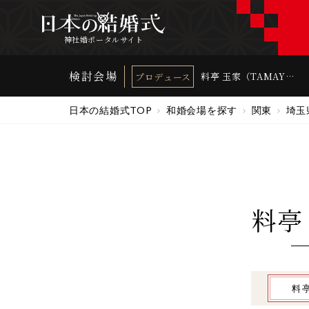
神社婚ポータルサイト
検討会場
料亭 玉家（TAMAYA
プロデュース
WEDDING）
日本の結婚式TOP
和婚会場を探す
関東
埼玉
料亭
料