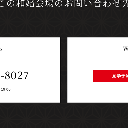
この和婚会場の
お問い合わせ
ら
W
6-8027
見学予
～19:00