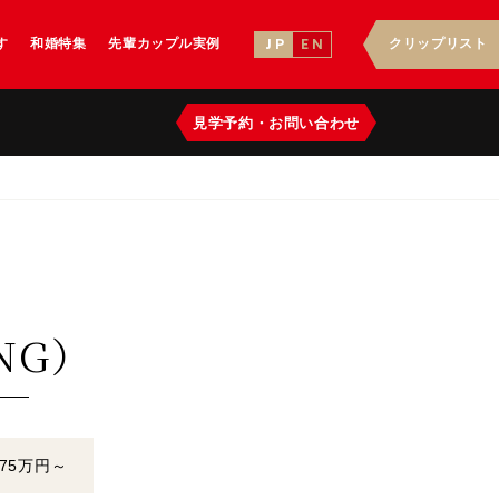
す
和婚特集
先輩カップル実例
クリップリスト
J P
E N
見学予約
・
お問い合わせ
NG）
名75万円～