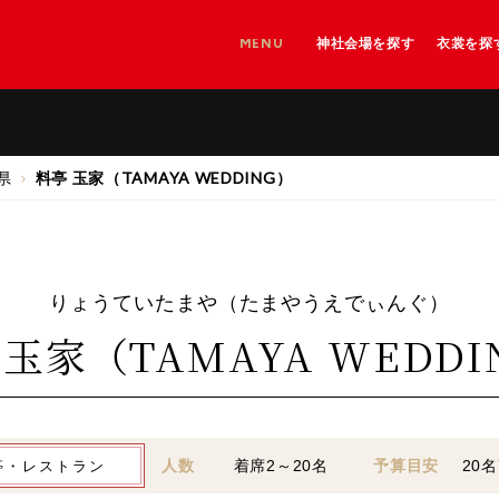
MENU
神社会場を探す
衣裳を探
神社を探す
神社＋和婚会場を探す
和婚会場を探す
県
料亭 玉家（TAMAYA WEDDING）
りょうていたまや（たまやうえでぃんぐ）
 玉家（TAMAYA WEDDI
人数
着席2～20名
予算目安
20
亭・レストラン