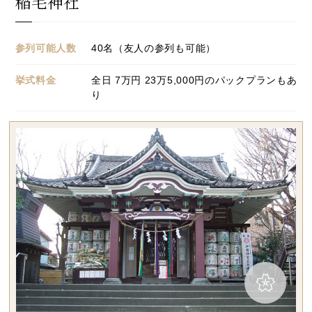
稲毛神社
参列可能人数
40名（友人の参列も可能）
挙式料金
全日
7
万円 23万5,000円のパックプランもあ
り