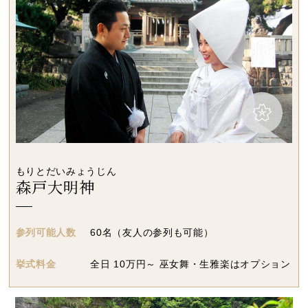
もりとだいみょうじん
森戸大明神
参列可能人数
60名（友人の参列も可能）
挙式料金
全日
10
万円～ 巫女舞・生雅楽はオプション