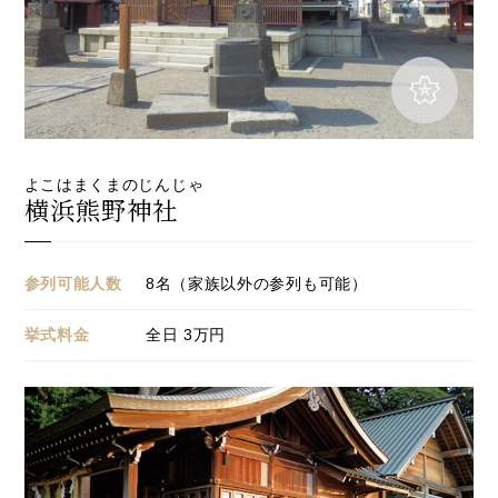
よこはまくまのじんじゃ
横浜熊野神社
参列可能人数
8名（家族以外の参列も可能）
挙式料金
全日
3
万円