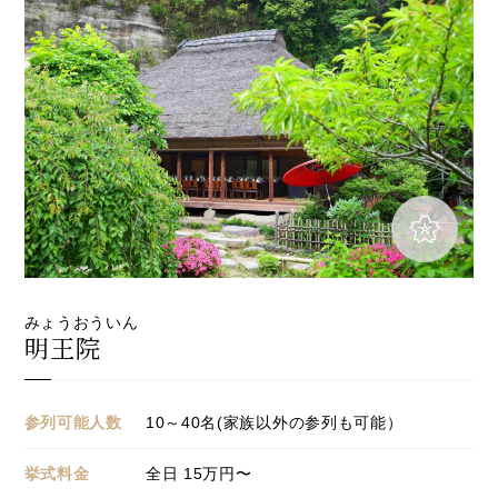
みょうおういん
明王院
参列可能人数
10～40名(家族以外の参列も可能）
挙式料金
全日
15
万円〜