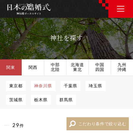
神社婚ポータルサイト
神社婚ポータルサイト
神社を探す
J P
E N
中部
北海道
中国
九州
関東
関西
北陸
東北
四国
沖縄
神社婚会場を探す
東京都
神奈川県
千葉県
埼玉県
茨城県
栃木県
群馬県
衣裳を探す
和婚コラム
こだわり条件で絞り込む
29
件