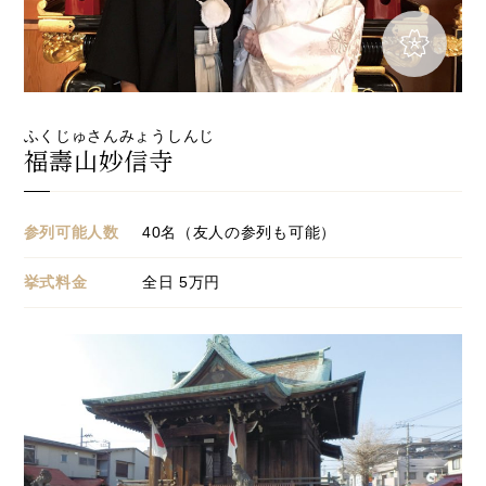
ふくじゅさんみょうしんじ
福壽山妙信寺
参列可能人数
40名（友人の参列も可能）
挙式料金
全日
5
万円