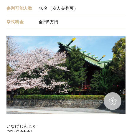
参列可能人数
40名（友人参列可）
挙式料金
全日
5
万円
いなげじんじゃ