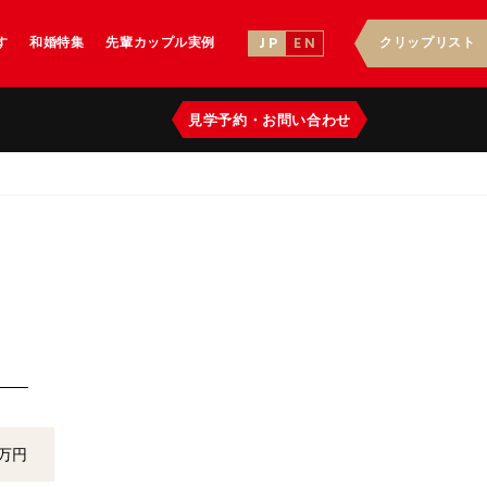
す
和婚特集
先輩カップル実例
クリップリスト
J P
E N
見学予約
・
お問い合わせ
万円