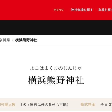
MENU
神社会場を探す
衣裳を探
神社を探す
神社＋和婚会場を探す
和婚会場を探す
奈川県
横浜熊野神社
よこはまくまのじんじゃ
横浜熊野神社
列可能人数
8名（家族以外の参列も可能）
挙式料金
全日
3