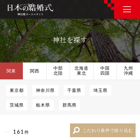
神社婚ポータルサイト
神社婚ポータルサイト
神社を探す
J P
E N
中部
北海道
中国
九州
関東
関西
北陸
東北
四国
沖縄
神社婚会場を探す
東京都
神奈川県
千葉県
埼玉県
茨城県
栃木県
群馬県
衣裳を探す
和婚コラム
こだわり条件で絞り込む
161
件