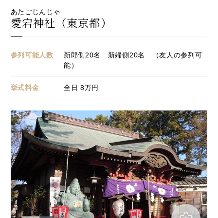
あたごじんじゃ
愛宕神社（東京都）
参列可能人数
新郎側20名 新婦側20名 （友人の参列可
能）
挙式料金
全日 8万円