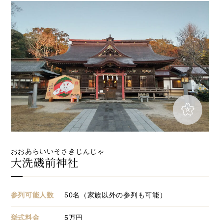
先輩カップル実例
クリップリスト
おおあらいいそさきじんじゃ
大洗磯前神社
参列可能人数
50名（家族以外の参列も可能）
挙式料金
5万円