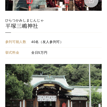
ひらつかみしまじんじゃ
平塚三嶋神社
参列可能人数
40名（友人参列可）
挙式料金
全日
5
万円