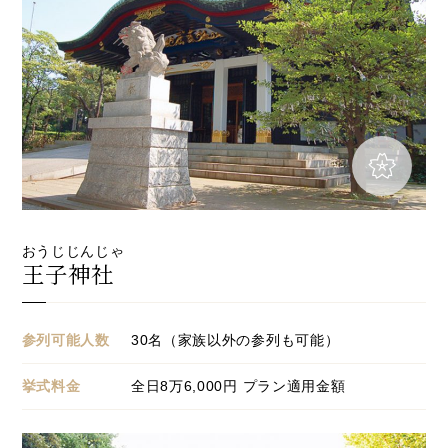
おうじじんじゃ
王子神社
参列可能人数
30名（家族以外の参列も可能）
挙式料金
全日
8
万
6,000
円 プラン適用金額