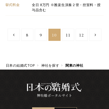
挙式料金
全日
8
万円 ※雅楽生演奏２管・控室料・授
与品含む
8
9
10
11
12
日本の結婚式TOP
神社を探す
関東の神社
神社婚ポータルサイト