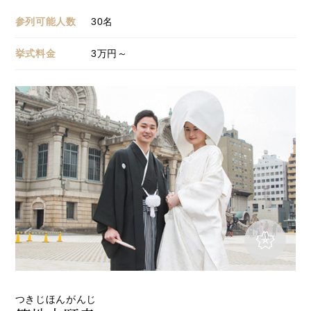
参列可能人数
30
名
挙式料金
3
万円～
つきじほんがんじ