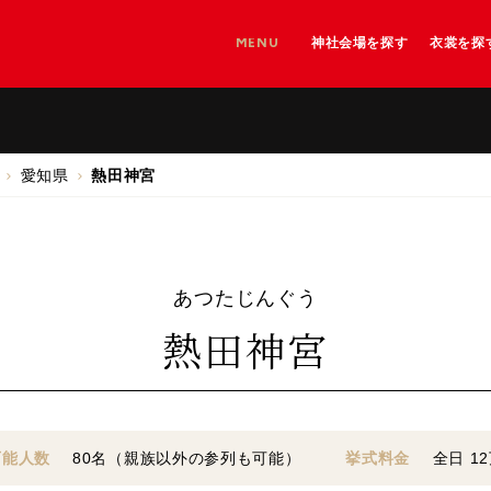
MENU
神社会場を探す
衣裳を探
神社を探す
神社＋和婚会場を探す
和婚会場を探す
愛知県
熱田神宮
あつたじんぐう
熱田神宮
可能人数
80名（親族以外の参列も可能）
挙式料金
全日 1