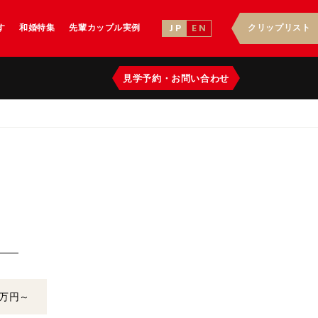
す
和婚特集
先輩カップル実例
クリップリスト
J P
E N
見学予約
・
お問い合わせ
2万円～