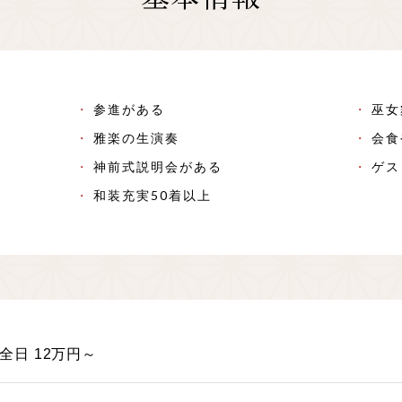
参進がある
巫女
雅楽の生演奏
会食
神前式説明会がある
ゲス
和装充実50着以上
全日 12万円～