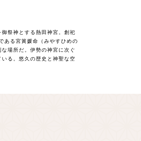
を御祭神とする熱田神宮。創祀
妃である宮簀媛命（みやすひめの
別な場所だ。伊勢の神宮に次ぐ
ている。悠久の歴史と神聖な空