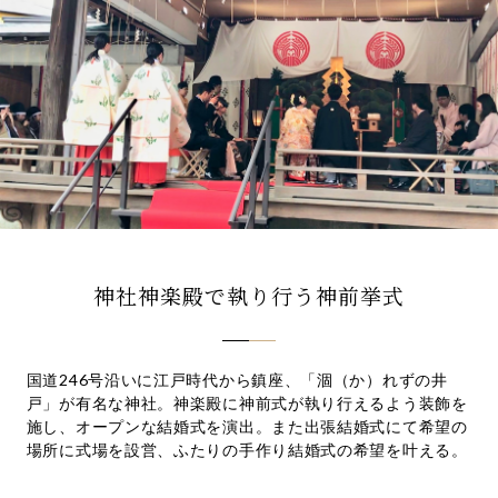
先輩カップル実例
クリップリスト
神社神楽殿で執り行う神前挙式
国道246号沿いに江戸時代から鎮座、「涸（か）れずの井
戸」が有名な神社。神楽殿に神前式が執り行えるよう装飾を
施し、オープンな結婚式を演出。また出張結婚式にて希望の
場所に式場を設営、ふたりの手作り結婚式の希望を叶える。