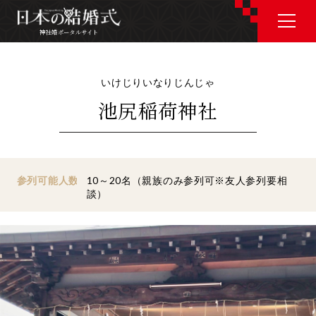
神社婚ポータルサイト
神社婚ポータルサイト
いけじりいなりじんじゃ
池尻稲荷神社
J P
E N
参列可能人数
10～20名（親族のみ参列可※友人参列要相
談）
神社婚会場を探す
衣裳を探す
和婚コラム