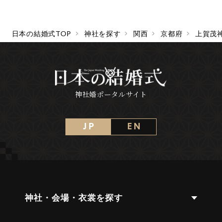
日本の結婚式TOP
神社を探す
関西
京都府
上賀茂
神社婚ポータルサイト
J P
E N
神社・会場・衣裳を探す