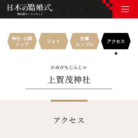
神社婚ポータルサイト
神社婚ポータルサイト
神社･仏閣
先輩
フォト
アクセス
トップ
カップル
J P
E N
かみがもじんじゃ
上賀茂神社
神社婚会場を探す
衣裳を探す
アクセス
和婚コラム