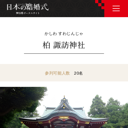
神社婚ポータルサイト
神社婚ポータルサイト
かしわ すわじんじゃ
柏 諏訪神社
J P
E N
参列可能人数
20名
神社婚会場を探す
衣裳を探す
和婚コラム