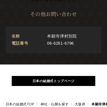
その他お問い合わせ
名称
本願寺津村別院
電話番号
06-6261-6796
日本の結婚式トップページ
日本の結婚式TOP
神社・仏閣を探す
大阪府
本願寺津