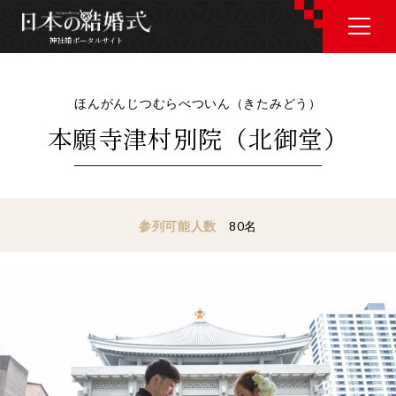
神社婚ポータルサイト
神社婚ポータルサイト
ほんがんじつむらべついん（きたみどう）
本願寺津村別院（北御堂）
J P
E N
参列可能人数
80
名
神社婚会場を探す
衣裳を探す
和婚コラム