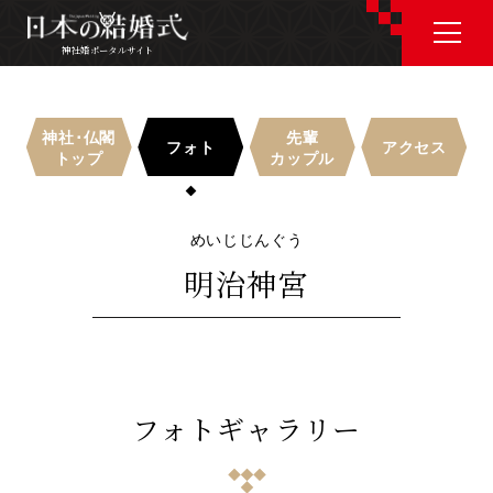
神社婚ポータルサイト
神社婚ポータルサイト
神社･仏閣
先輩
フォト
アクセス
トップ
カップル
J P
E N
めいじじんぐう
明治神宮
神社婚会場を探す
衣裳を探す
フォトギャラリー
和婚コラム