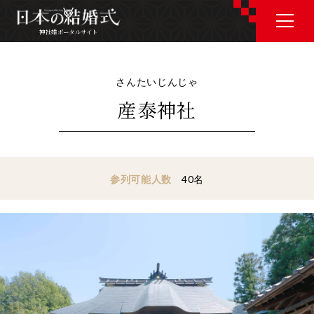
神社婚ポータルサイト
神社婚ポータルサイト
さんたいじんじゃ
産泰神社
J P
E N
参列可能人数
40名
神社婚会場を探す
衣裳を探す
和婚コラム