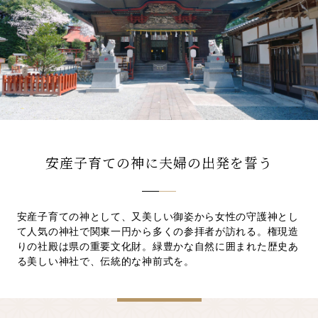
先輩カップル実例
クリップリスト
安産子育ての神に夫婦の出発を誓う
安産子育ての神として、又美しい御姿から女性の守護神とし
て人気の神社で関東一円から多くの参拝者が訪れる。権現造
りの社殿は県の重要文化財。緑豊かな自然に囲まれた歴史あ
る美しい神社で、伝統的な神前式を。