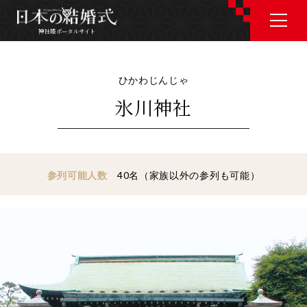
神社婚ポータルサイト
神社婚ポータルサイト
ひかわじんじゃ
氷川神社
J P
E N
参列可能人数
40名（家族以外の参列も可能）
神社婚会場を探す
衣裳を探す
和婚コラム