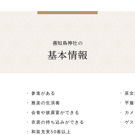
善知鳥神社の
基本情報
参進がある
巫女
雅楽の生演奏
平服
会食や披露宴ができる
カメ
衣裳の持ち込みができる
ゲス
和装充実50着以上