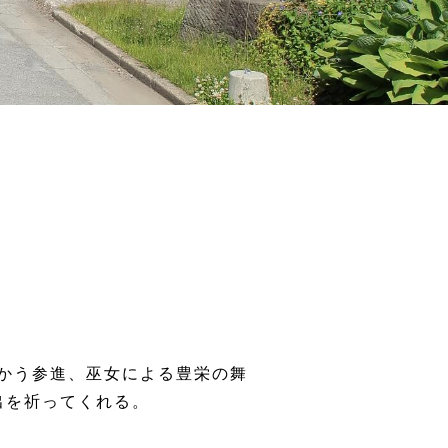
向かう参進、巫女による豊栄の舞
出を祈ってくれる。