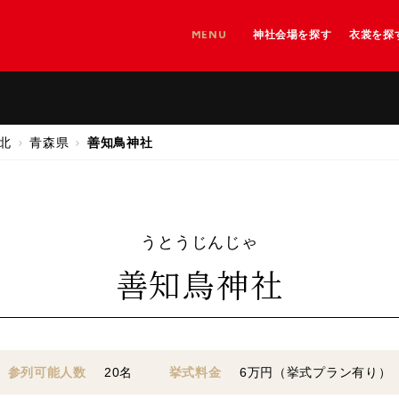
MENU
神社会場を探す
衣裳を探
神社を探す
神社＋和婚会場を探す
和婚会場を探す
北
青森県
善知鳥神社
うとうじんじゃ
善知鳥神社
参列可能人数
20名
挙式料金
6万円（挙式プラン有り）