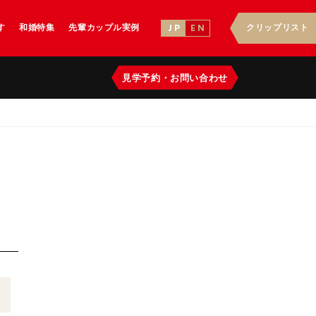
す
和婚特集
先輩カップル実例
クリップリスト
J P
E N
見学予約
・
お問い合わせ