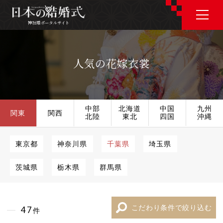
神社婚ポータルサイト
神社婚ポータルサイト
人気の花嫁衣裳
J P
E N
中部
北海道
中国
九州
関東
関西
北陸
東北
四国
沖縄
神社婚会場を探す
東京都
神奈川県
千葉県
埼玉県
茨城県
栃木県
群馬県
衣裳を探す
和婚コラム
こだわり条件で絞り込む
47
件