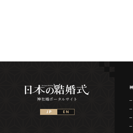
神社婚ポータルサイト
J P
E N