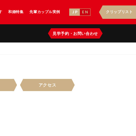
す
和婚特集
先輩カップル実例
クリップリスト
J P
E N
見学予約
・
お問い合わせ
アクセス